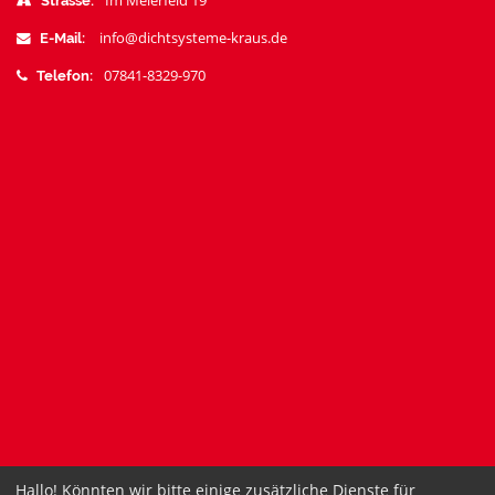
Im Meierfeld 19
Strasse:
info@dichtsysteme-kraus.de
E-Mail:
07841-8329-970
Telefon:
Hallo! Könnten wir bitte einige zusätzliche Dienste für