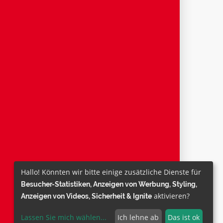
Hallo! Könnten wir bitte einige zusätzliche Dienste für
Besucher-Statistiken, Anzeigen von Werbung, Styling,
aktivieren?
Anzeigen von Videos, Sicherheit & Ignite
Lassen Sie mich wählen
...
Ich lehne ab
Das ist ok